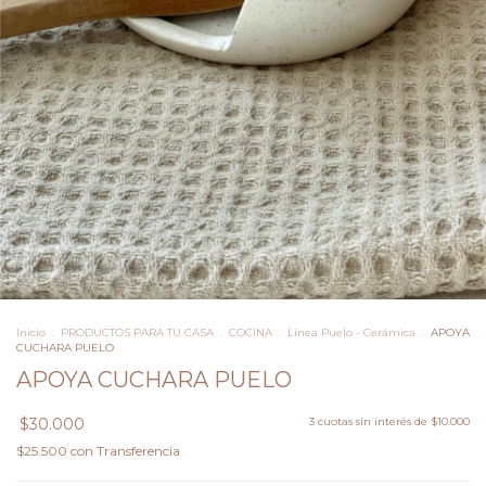
Inicio
.
PRODUCTOS PARA TU CASA
.
COCINA
.
Línea Puelo - Cerámica
.
APOYA
CUCHARA PUELO
APOYA CUCHARA PUELO
$30.000
3
cuotas sin interés de
$10.000
$25.500
con
Transferencia