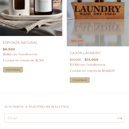
30
%
OFF
ESPONJA NATURAL
$6.900
CAJÓN LAUNDRY
$5.865
con
Transferencia
$20.000
$14.000
3
cuotas sin interés de
$2.300
$11.900
con
Transferencia
3
cuotas sin interés de
$4.666,67
COMPRAR
SUSCRIBITE A NUESTRO NEWSLETTER