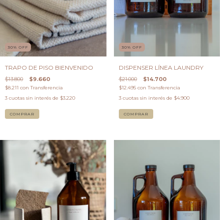
30
%
OFF
30
%
OFF
DISPENSER LÍNEA LAUNDRY
TRAPO DE PISO BIENVENIDO
$21.000
$14.700
$13.800
$9.660
$12.495
con
Transferencia
$8.211
con
Transferencia
3
cuotas sin interés de
$4.900
3
cuotas sin interés de
$3.220
COMPRAR