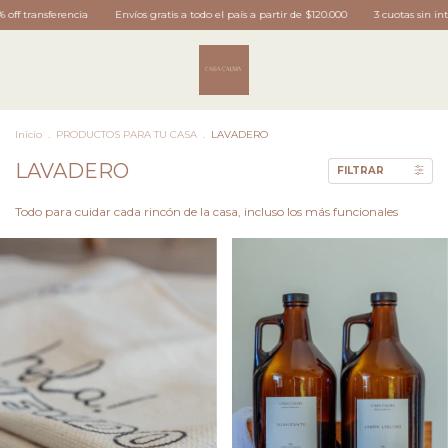
f transferencia
Envíos gratis a todo el país a partir de $120.000
3 cuotas sin intere
Inicio
.
PRODUCTOS PARA TU CASA
.
LAVADERO
LAVADERO
FILTRAR
Todo para cuidar cada rincón de la casa, incluso los más funcionales