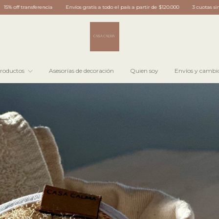
gratis a todo el país a partir de $120.000
3 cuotas sin interes
15% off transferencia
roductos
Asesorías de decoración
Quien soy
Envíos y cambi