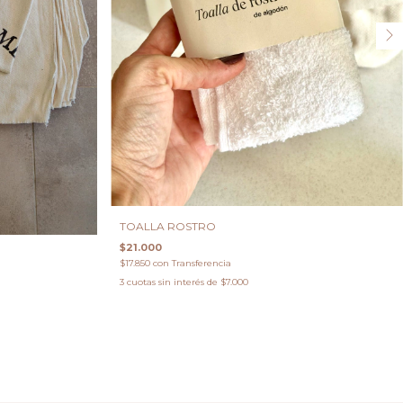
TOALLA ROSTRO
$21.000
$17.850
con
Transferencia
3
cuotas sin interés de
$7.000