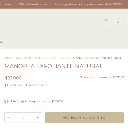
Envíos gratis a todo el país a partir de $120.000
3 cuotas sin interes
15% off t
0
os
Inicio
.
PRODUCTOS PARA TU CASA
.
BAÑO
.
MANOPLA EXFOLIANTE NATURAL
MANOPLA EXFOLIANTE NATURAL
$22.000
3
cuotas sin interés de
$7.333,33
$18.700
con
Transferencia
Envío gratis
superando los
$120.000