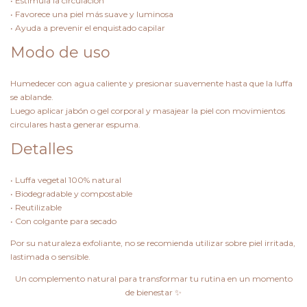
• Estimula la circulación
• Favorece una piel más suave y luminosa
• Ayuda a prevenir el enquistado capilar
Modo de uso
Humedecer con agua caliente y presionar suavemente hasta que la luffa
se ablande.
Luego aplicar jabón o gel corporal y masajear la piel con movimientos
circulares hasta generar espuma.
Detalles
• Luffa vegetal 100% natural
• Biodegradable y compostable
• Reutilizable
• Con colgante para secado
Por su naturaleza exfoliante, no se recomienda utilizar sobre piel irritada,
lastimada o sensible.
Un complemento natural para transformar tu rutina en un momento
de bienestar ✨