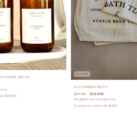
30
%
OFF
EA HOME 250 ml
ALFOMBRA BATH
encia
$24.150
$16.905
 de
$3.333,33
$14.369,25
con
Transferencia
3
cuotas sin interés de
$5.635