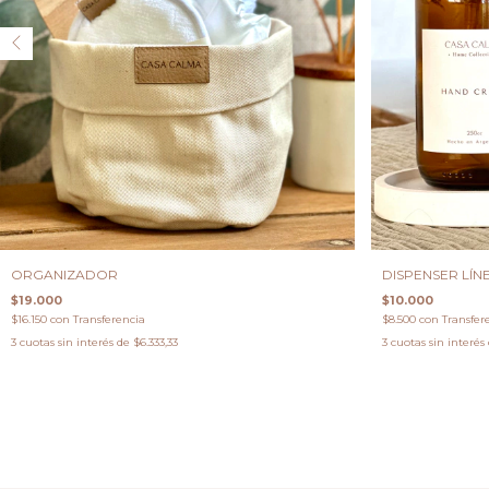
ORGANIZADOR
DISPENSER LÍN
$19.000
$10.000
$16.150
con
Transferencia
$8.500
con
Transfer
3
cuotas sin interés de
$6.333,33
3
cuotas sin interés