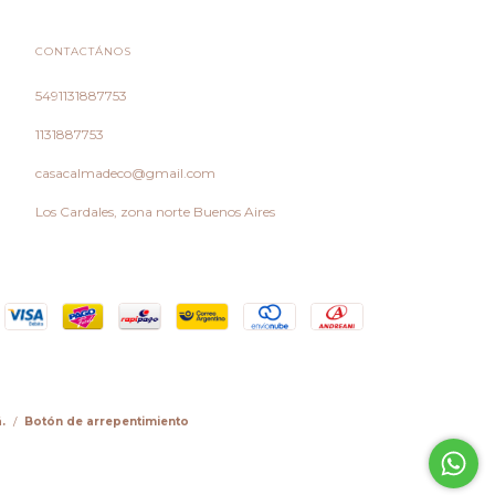
CONTACTÁNOS
5491131887753
1131887753
casacalmadeco@gmail.com
Los Cardales, zona norte Buenos Aires
.
/
Botón de arrepentimiento