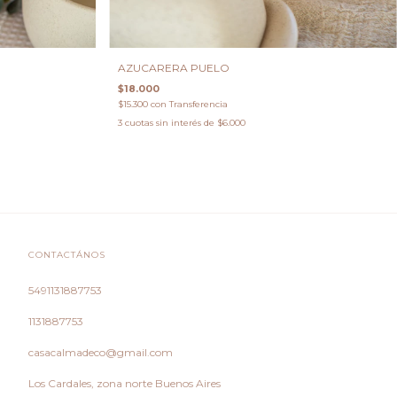
AZUCARERA PUELO
$18.000
$15.300
con
Transferencia
3
cuotas sin interés de
$6.000
CONTACTÁNOS
5491131887753
1131887753
casacalmadeco@gmail.com
Los Cardales, zona norte Buenos Aires