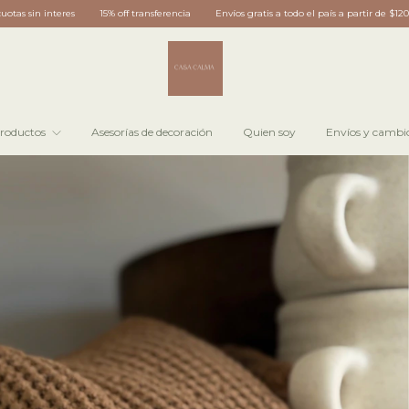
nsferencia
Envíos gratis a todo el país a partir de $120.000
3 cuotas sin interes
roductos
Asesorías de decoración
Quien soy
Envíos y cambi