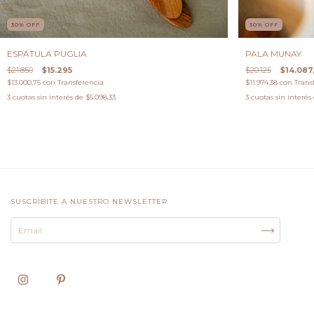
30
%
OFF
30
%
OFF
ESPÁTULA PUGLIA
PALA MUNAY
$21.850
$15.295
$20.125
$14.087
$13.000,75
con
Transferencia
$11.974,38
con
Trans
3
cuotas sin interés de
$5.098,33
3
cuotas sin interés
SUSCRIBITE A NUESTRO NEWSLETTER