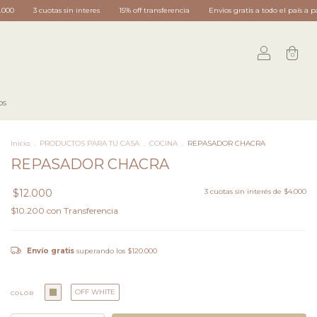
15% off transferencia
Envíos gratis a todo el país a partir de $120.000
3 cuotas sin
0
os
Inicio
.
PRODUCTOS PARA TU CASA
.
COCINA
.
REPASADOR CHACRA
REPASADOR CHACRA
$12.000
3
cuotas sin interés de
$4.000
$10.200
con
Transferencia
Envío gratis
superando los
$120.000
OFF WHITE
COLOR