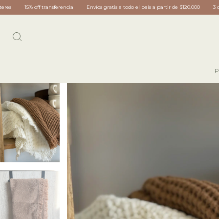
Envíos gratis a todo el país a partir de $120.000
3 cuotas sin interes
15% off tra
P