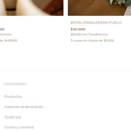
BOWL ENSALADERA PUELO
,50
$30.000
ferencia
$25.500
con
Transferencia
 de
$4.695,83
3
cuotas sin interés de
$10.000
CATEGORÍAS
Productos
Asesorías de decoración
Quien soy
Envíos y cambios